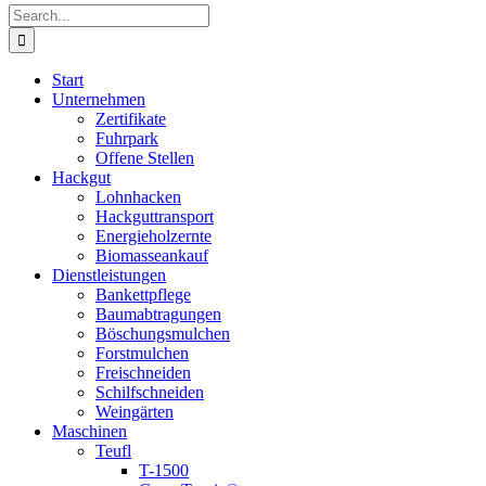
Search
for:
Start
Unternehmen
Zertifikate
Fuhrpark
Offene Stellen
Hackgut
Lohnhacken
Hackguttransport
Energieholzernte
Biomasseankauf
Dienstleistungen
Bankettpflege
Baumabtragungen
Böschungsmulchen
Forstmulchen
Freischneiden
Schilfschneiden
Weingärten
Maschinen
Teufl
T-1500