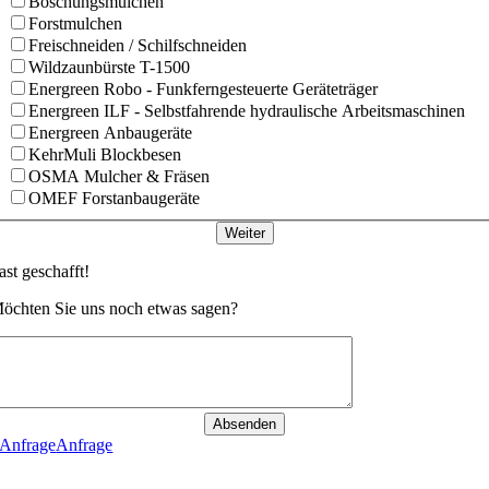
Böschungsmulchen
Forstmulchen
Freischneiden / Schilfschneiden
Wildzaunbürste T-1500
Energreen Robo - Funkferngesteuerte Geräteträger
Energreen ILF - Selbstfahrende hydraulische Arbeitsmaschinen
Energreen Anbaugeräte
KehrMuli Blockbesen
OSMA Mulcher & Fräsen
OMEF Forstanbaugeräte
Weiter
ast geschafft!
öchten Sie uns noch etwas sagen?
Absenden
Anfrage
Anfrage
Go
to