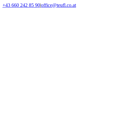
Skip
+43 660 242 85 90
|
office@teufl.co.at
to
Facebook
Instagram
Threads
YouTube
LinkedIn
Messenger
WhatsApp
Phone
Email
content