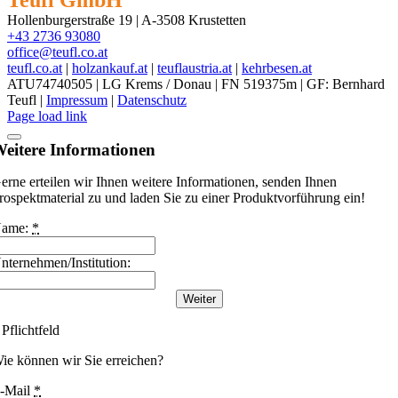
Hollenburgerstraße 19 | A-3508 Krustetten
+43 2736 93080
office@teufl.co.at
teufl.co.at
|
holzankauf.at
|
teuflaustria.at
|
kehrbesen.at
ATU74740505 | LG Krems / Donau | FN 519375m | GF: Bernhard
Teufl |
Impressum
|
Datenschutz
Facebook
Instagram
Threads
YouTube
LinkedIn
Messenger
WhatsApp
Phone
Email
Page load link
eitere Informationen
erne erteilen wir Ihnen weitere Informationen, senden Ihnen
rospektmaterial zu und laden Sie zu einer Produktvorführung ein!
ame:
*
nternehmen/Institution:
Weiter
 Pflichtfeld
ie können wir Sie erreichen?
-Mail
*