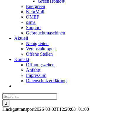
GreenTronic®
Energreen
KehrMuli
OMEF
osma
Support
Gebrauchtmaschinen
Aktuell
Neuigkeiten
Veranstaltungen
Offene Stellen
Kontakt
Öffnungszeiten
Anfahrt
Impressum
Datenschutzerklärung
Search
for:
Hackguttransport
2026-03-03T12:20:08+01:00