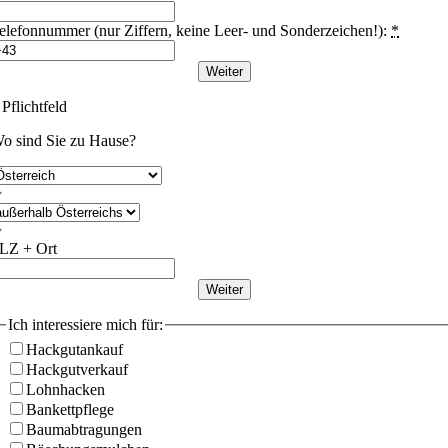
elefonnummer (nur Ziffern, keine Leer- und Sonderzeichen!):
*
Weiter
 Pflichtfeld
o sind Sie zu Hause?
LZ + Ort
Weiter
Ich interessiere mich für:
Hackgutankauf
Hackgutverkauf
Lohnhacken
Bankettpflege
Baumabtragungen