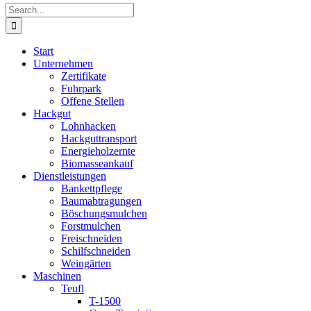
Search
for:
Start
Unternehmen
Zertifikate
Fuhrpark
Offene Stellen
Hackgut
Lohnhacken
Hackguttransport
Energieholzernte
Biomasseankauf
Dienstleistungen
Bankettpflege
Baumabtragungen
Böschungsmulchen
Forstmulchen
Freischneiden
Schilfschneiden
Weingärten
Maschinen
Teufl
T-1500