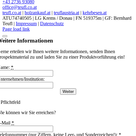
+43 2736 93080
office@teufl.co.at
teufl.co.at
|
holzankauf.at
|
teuflaustria.at
|
kehrbesen.at
ATU74740505 | LG Krems / Donau | FN 519375m | GF: Bernhard
Teufl |
Impressum
|
Datenschutz
Facebook
Instagram
Threads
YouTube
LinkedIn
Messenger
WhatsApp
Phone
Email
Page load link
eitere Informationen
erne erteilen wir Ihnen weitere Informationen, senden Ihnen
rospektmaterial zu und laden Sie zu einer Produktvorführung ein!
ame:
*
nternehmen/Institution:
Weiter
 Pflichtfeld
ie können wir Sie erreichen?
-Mail
*
elefonnummer (nur Ziffern, keine Leer- und Sonderzeichen!):
*