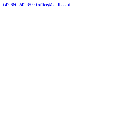
Skip
+43 660 242 85 90
|
office@teufl.co.at
to
Facebook
Instagram
Threads
YouTube
LinkedIn
Messenger
WhatsApp
Phone
Email
content