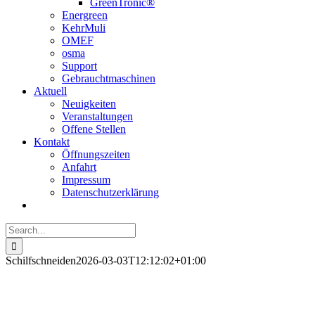
GreenTronic®
Energreen
KehrMuli
OMEF
osma
Support
Gebrauchtmaschinen
Aktuell
Neuigkeiten
Veranstaltungen
Offene Stellen
Kontakt
Öffnungszeiten
Anfahrt
Impressum
Datenschutzerklärung
Search
for:
Schilfschneiden
2026-03-03T12:12:02+01:00