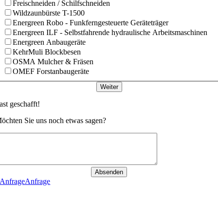
Freischneiden / Schilfschneiden
Wildzaunbürste T-1500
Energreen Robo - Funkferngesteuerte Geräteträger
Energreen ILF - Selbstfahrende hydraulische Arbeitsmaschinen
Energreen Anbaugeräte
KehrMuli Blockbesen
OSMA Mulcher & Fräsen
OMEF Forstanbaugeräte
Weiter
ast geschafft!
öchten Sie uns noch etwas sagen?
Absenden
Anfrage
Anfrage
Go
to
Top