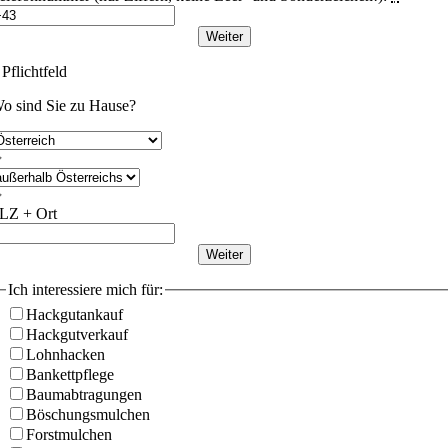
Weiter
 Pflichtfeld
o sind Sie zu Hause?
LZ + Ort
Weiter
Ich interessiere mich für:
Hackgutankauf
Hackgutverkauf
Lohnhacken
Bankettpflege
Baumabtragungen
Böschungsmulchen
Forstmulchen